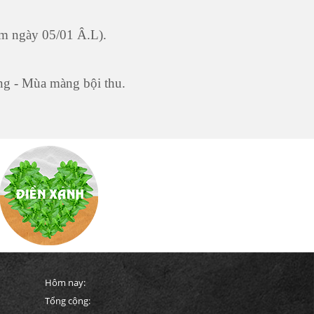
ằm ngày 05/01 Â.L).
ng - Mùa màng bội thu.
Hôm nay:
Tổng cộng: