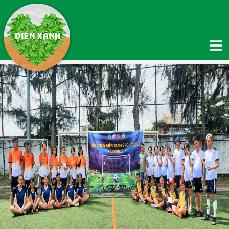
TRANG CHỦ
GIỚI THIỆU
Giới thiệu về Điền Xanh
Giới thiệu về Quỹ thiện nguyện Hạnh Phúc
Thông tin chuyển khoản
Hệ thống phân phối
SẢN PHẨM
TIN TỨC
Tin Nông nghiệp