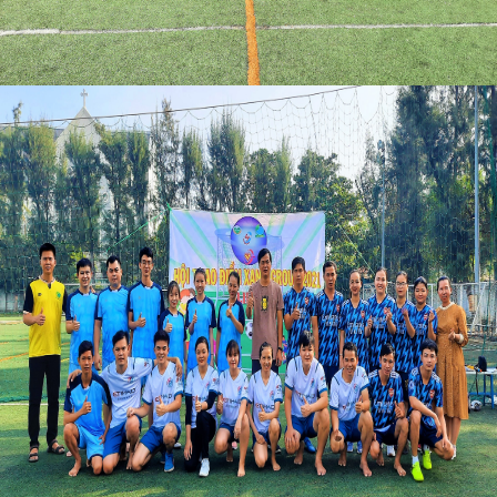
Tin Công ty
TUYỂN DỤNG
CHĂM SÓC KHÁCH HÀNG
Chính sách đổi trả
Liên hệ