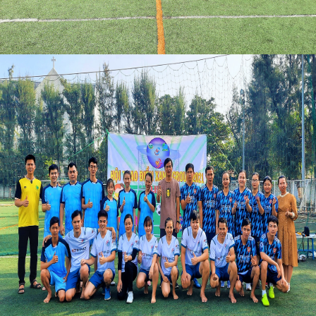
Tin Công ty
TUYỂN DỤNG
CHĂM SÓC KHÁCH HÀNG
Chính sách đổi trả
Liên hệ