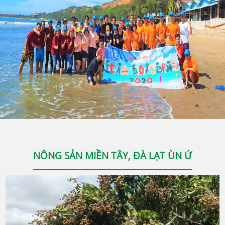
NÔNG SẢN MIỀN TÂY, ĐÀ LẠT ÙN Ứ