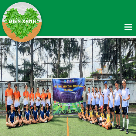
TRANG CHỦ
GIỚI THIỆU
Giới thiệu về Điền Xanh
Giới thiệu về Quỹ thiện nguyện Hạnh Phúc
Thông tin chuyển khoản
Hệ thống phân phối
SẢN PHẨM
TIN TỨC
Tin Nông nghiệp