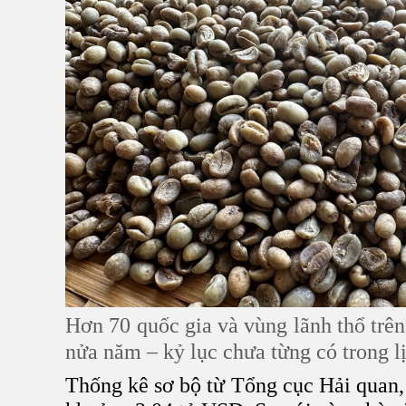
Hơn 70 quốc gia và vùng lãnh thổ trên
nửa năm – kỷ lục chưa từng có trong lị
Thống kê sơ bộ từ Tổng cục Hải quan, 