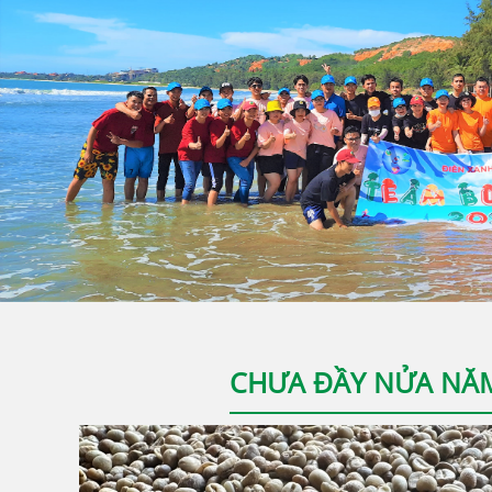
CHƯA ĐẦY NỬA NĂM,