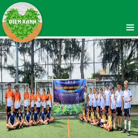
TRANG CHỦ
GIỚI THIỆU
Giới thiệu về Điền Xanh
Giới thiệu về Quỹ thiện nguyện Hạnh Phúc
Thông tin chuyển khoản
Hệ thống phân phối
SẢN PHẨM
TIN TỨC
Tin Nông nghiệp