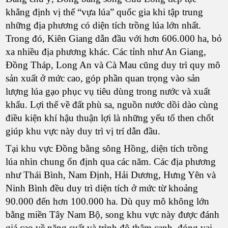
khẳng định vị thế “vựa lúa” quốc gia khi tập trung
những địa phương có diện tích trồng lúa lớn nhất.
Trong đó, Kiên Giang dẫn đầu với hơn 606.000 ha, bỏ
xa nhiều địa phương khác. Các tỉnh như An Giang,
Đồng Tháp, Long An và Cà Mau cũng duy trì quy mô
sản xuất ở mức cao, góp phần quan trọng vào sản
lượng lúa gạo phục vụ tiêu dùng trong nước và xuất
khẩu. Lợi thế về đất phù sa, nguồn nước dồi dào cùng
điều kiện khí hậu thuận lợi là những yếu tố then chốt
giúp khu vực này duy trì vị trí dẫn đầu.
Tại khu vực Đồng bằng sông Hồng, diện tích trồng
lúa nhìn chung ổn định qua các năm. Các địa phương
như Thái Bình, Nam Định, Hải Dương, Hưng Yên và
Ninh Bình đều duy trì diện tích ở mức từ khoảng
90.000 đến hơn 100.000 ha. Dù quy mô không lớn
bằng miền Tây Nam Bộ, song khu vực này được đánh
giá cao về năng suất và trình độ thâm canh, đóng vai