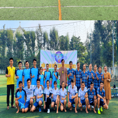
Tin Công ty
TUYỂN DỤNG
CHĂM SÓC KHÁCH HÀNG
Chính sách đổi trả
Liên hệ